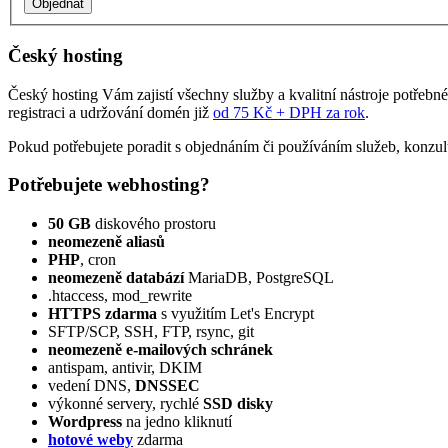
Český hosting
Český hosting Vám zajistí všechny služby a kvalitní nástroje potřebn
registraci a udržování domén již
od 75 Kč + DPH za rok
.
Pokud potřebujete poradit s objednáním či používáním služeb, konzul
Potřebujete webhosting?
50 GB
diskového prostoru
neomezeně aliasů
PHP
, cron
neomezeně databází
MariaDB, PostgreSQL
.htaccess, mod_rewrite
HTTPS zdarma
s využitím Let's Encrypt
SFTP/SCP, SSH, FTP, rsync, git
neomezeně e‑mailových schránek
antispam, antivir, DKIM
vedení DNS,
DNSSEC
výkonné servery, rychlé
SSD disky
Wordpress
na jedno kliknutí
hotové weby
zdarma