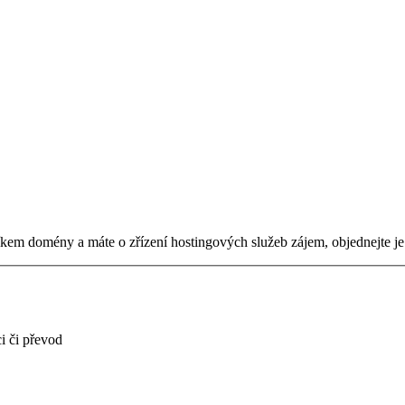
tníkem domény a máte o zřízení hostingových služeb zájem, objednejte j
i či převod